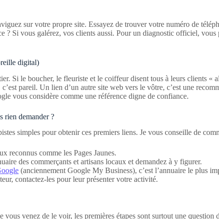
aviguez sur votre propre site. Essayez de trouver votre numéro de téléph
ce ? Si vous galérez, vos clients aussi. Pour un diagnostic officiel, vous
ille digital)
 Si le boucher, le fleuriste et le coiffeur disent tous à leurs clients «
t, c’est pareil. Un lien d’un autre site web vers le vôtre, c’est une rec
ogle vous considère comme une référence digne de confiance.
s rien demander ?
s pistes simples pour obtenir ces premiers liens. Je vous conseille de com
ocaux reconnus comme les Pages Jaunes.
nnuaire des commerçants et artisans locaux et demandez à y figurer.
Google
(anciennement Google My Business), c’est l’annuaire le plus imp
eur, contactez-les pour leur présenter votre activité.
vous venez de le voir, les premières étapes sont surtout une question d