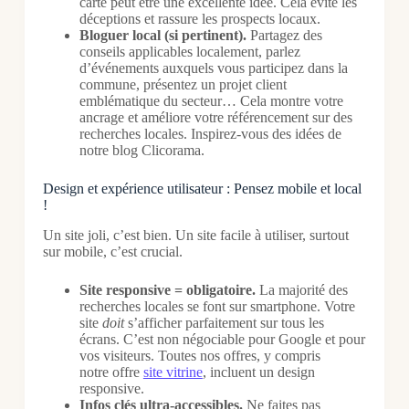
carte peut être une excellente idée. Cela évite les
déceptions et rassure les prospects locaux.
Bloguer local (si pertinent).
Partagez des
conseils applicables localement, parlez
d’événements auxquels vous participez dans la
commune, présentez un projet client
emblématique du secteur… Cela montre votre
ancrage et améliore votre référencement sur des
recherches locales. Inspirez-vous des idées de
notre blog Clicorama.
Design et expérience utilisateur : Pensez mobile et local
!
Un site joli, c’est bien. Un site facile à utiliser, surtout
sur mobile, c’est crucial.
Site responsive = obligatoire.
La majorité des
recherches locales se font sur smartphone. Votre
site
doit
s’afficher parfaitement sur tous les
écrans. C’est non négociable pour Google et pour
vos visiteurs. Toutes nos offres, y compris
notre offre
site vitrine
, incluent un design
responsive.
Infos clés ultra-accessibles.
Ne faites pas