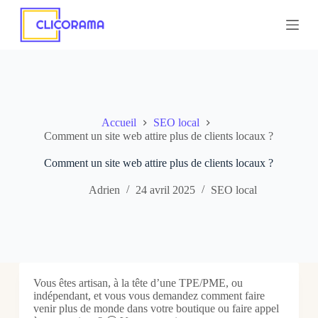
P
a
s
s
e
r
a
u
c
Accueil
SEO local
o
Comment un site web attire plus de clients locaux ?
n
t
Comment un site web attire plus de clients locaux ?
e
n
Adrien
24 avril 2025
SEO local
u
Vous êtes artisan, à la tête d’une TPE/PME, ou
indépendant, et vous vous demandez comment faire
venir plus de monde dans votre boutique ou faire appel