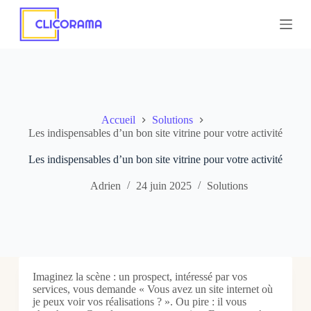
P
a
s
s
e
r
a
u
c
Accueil
Solutions
o
Les indispensables d’un bon site vitrine pour votre activité
n
t
Les indispensables d’un bon site vitrine pour votre activité
e
n
Adrien
24 juin 2025
Solutions
u
Imaginez la scène : un prospect, intéressé par vos
services, vous demande « Vous avez un site internet où
je peux voir vos réalisations ? ». Ou pire : il vous