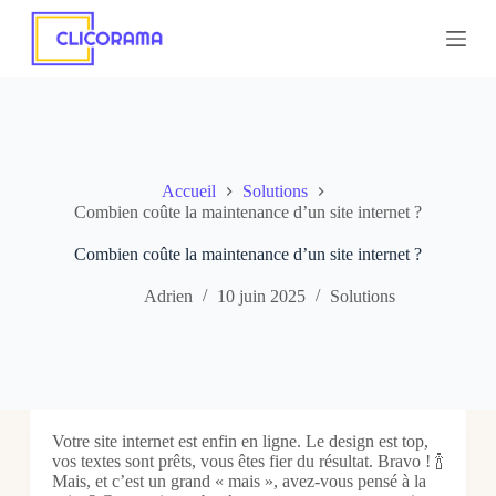
P
a
s
s
e
r
a
u
c
Accueil
Solutions
o
Combien coûte la maintenance d’un site internet ?
n
t
Combien coûte la maintenance d’un site internet ?
e
n
Adrien
10 juin 2025
Solutions
u
Votre site internet est enfin en ligne. Le design est top,
vos textes sont prêts, vous êtes fier du résultat. Bravo ! 🍾
Mais, et c’est un grand « mais », avez-vous pensé à la