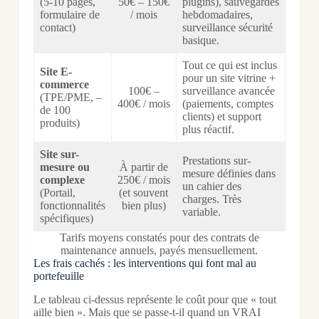
(5-10 pages,
50€ – 150€
plugins), sauvegardes
formulaire de
/ mois
hebdomadaires,
contact)
surveillance sécurité
basique.
Tout ce qui est inclus
Site E-
pour un site vitrine +
commerce
100€ –
surveillance avancée
(TPE/PME, –
400€ / mois
(paiements, comptes
de 100
clients) et support
produits)
plus réactif.
Site sur-
Prestations sur-
mesure ou
À partir de
mesure définies dans
complexe
250€ / mois
un cahier des
(Portail,
(et souvent
charges. Très
fonctionnalités
bien plus)
variable.
spécifiques)
Tarifs moyens constatés pour des contrats de
maintenance annuels, payés mensuellement.
Les frais cachés : les interventions qui font mal au
portefeuille
Le tableau ci-dessus représente le coût pour que « tout
aille bien ». Mais que se passe-t-il quand un VRAI